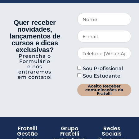
Quer receber
novidades,
lançamentos de
cursos e dicas
exclusivas?
Preencha o
Formulário
e nós
Sou Profissional
entraremos
Sou Estudante
em contato!
Aceito Receber
comunicações da
Fratelli
Fratelli
Grupo
Redes
Gestão
Fratelli
Sociais