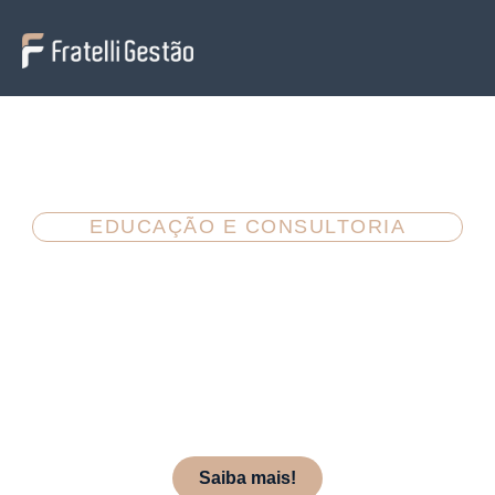
EDUCAÇÃO E CONSULTORIA
Cuidar e desenvolver pessoas é parte
da estratégia.
Impulsionamos o desenvolvimento de pessoas
e organizações por meio da educação
continuada e projetos de consultoria
personalizados, com foco em saúde mental,
bem-estar e resultados sustentáveis no
ambiente de trabalho.
Saiba mais!